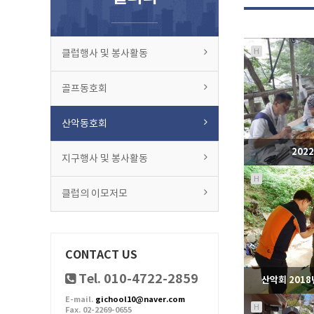
H
클럽행사 및 봉사활동
골프동호회
산악동호회
202
지구행사 및 봉사활동
H
클럽의 이모저모
5
CONTACT US
Tel. 010-4722-2859
산악회 2018
E-mail.
gichool10@naver.com
H
Fax. 02-2269-0655