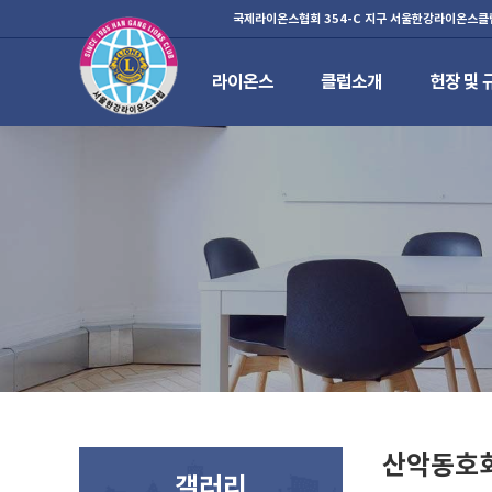
국제라이온스협회 354-C 지구 서울한강라이온스클
라이온스
클럽소개
헌장 및 
하위분류
하위분류
하위분류
산악동호
갤러리