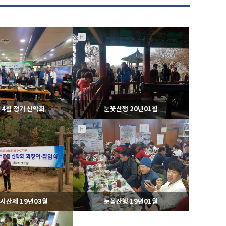
H
2 4월 정기 산악회
눈꽃산행 20년01월
H
527
06-05
552
11-03
라이온스
라이온스
시산제 19년03월
눈꽃산행 19년01월