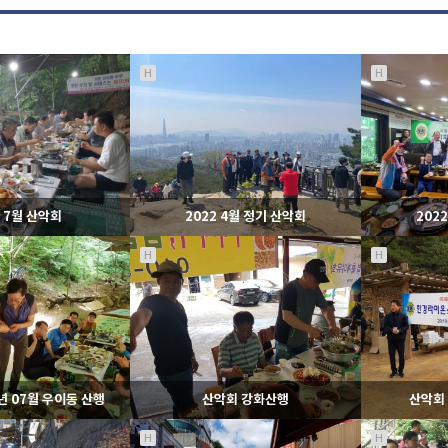
H
H
2 7월 산악회
2022 4월 정기 산악회
202
H
H
03
08-09
527
06-05
라이온스
라이온스
년 07월 우이동 산행
산악회 강화산행
산악회 
H
H