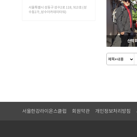
서울특별시 성동구 성수2로 118, 913호 (성
수동2가,성수아카데미타워)
5
산악회
5
서울한강라이온스클럽
회원약관
개인정보처리방침