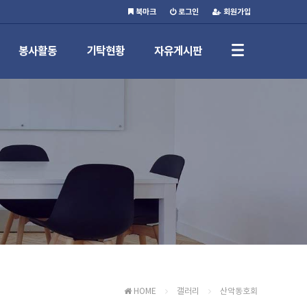
북마크
로그인
회원가입
봉사활동
기탁현황
자유게시판
HOME
갤러리
산악동호회