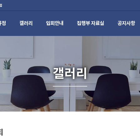
럽
규정
갤러리
입회안내
집행부 자료실
공지사항
갤러리
회