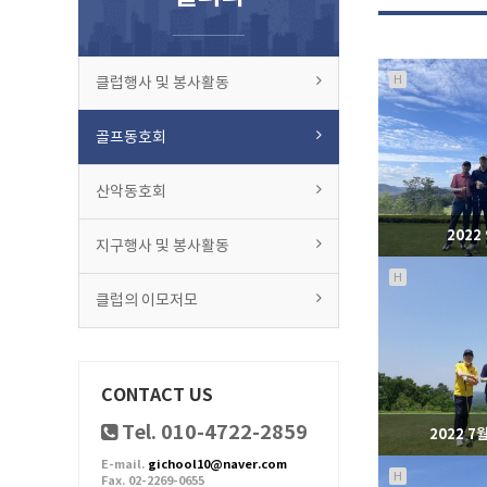
H
클럽행사 및 봉사활동
골프동호회
산악동호회
2022
지구행사 및 봉사활동
H
클럽의 이모저모
9
CONTACT US
Tel. 010-4722-2859
2022 7
E-mail.
gichool10@naver.com
H
Fax. 02-2269-0655