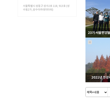
서울특별시 성동구 성수2로 118, 913호 (성
수동2가,성수아카데미타워)
1
H
1
2021년 한
1
맨끝