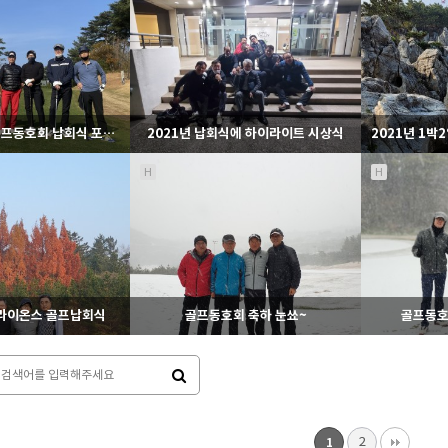
101
08-09
1026
06-05
라이온스
라이온스
23기 서울한강골프동호회 납회식 포스팅
2021년 납회식에 하이라이트 시상식
H
H
151
11-28
1251
11-27
라이온스
라이온스
강라이온스 골프납회식
골프동호회 축하 눈쑈~
골프동호
145
11-27
1111
11-03
라이온스
라이온스
2
1