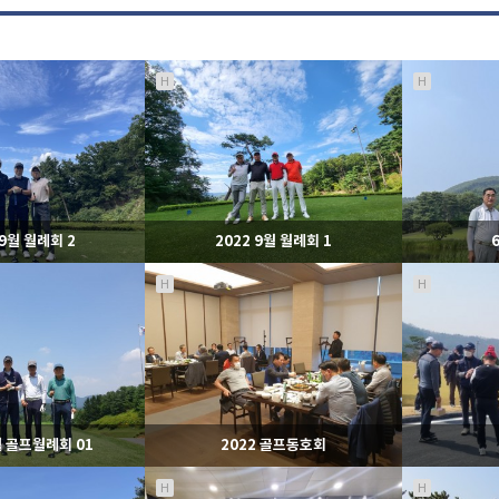
H
H
 9월 월례회 2
2022 9월 월례회 1
H
H
91
09-21
1018
09-21
라이온스
라이온스
월 골프월례회 01
2022 골프동호회
H
H