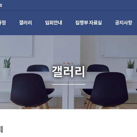
럽
규정
갤러리
입회안내
집행부 자료실
공지사항
갤러리
회