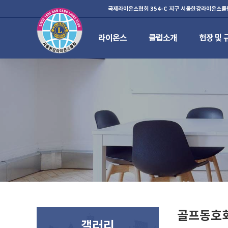
국제라이온스협회 354-C 지구 서울한강라이온스클
라이온스
클럽소개
헌장 및 
하위분류
하위분류
하위분류
골프동호
갤러리