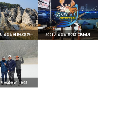
1028
06-05
1089
12-09
라이온스
라이온스
2021년 1박2일 납회식이 끝나고 관광(?)
2021년 납회식 즐거운 저녁식사
1110
11-27
1117
11-27
라이온스
라이온스
회 눈오는날 라운딩
1148
11-03
라이온스