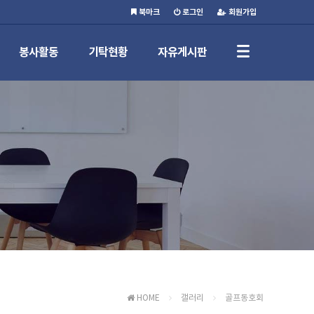
북마크
로그인
회원가입
봉사활동
기탁현황
자유게시판
HOME
갤러리
골프동호회