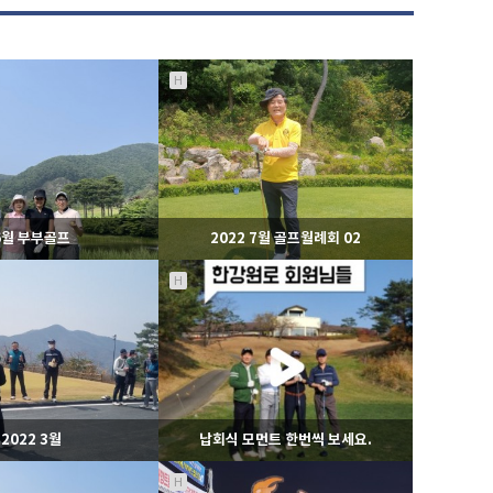
H
6월 부부골프
2022 7월 골프월례회 02
H
1060
08-09
1046
08-09
라이온스
라이온스
2022 3월
납회식 모먼트 한번씩 보세요.
H