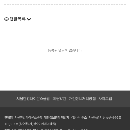
댓글목록
등록된 댓글이 없습니다.
서울한강라이온스클럽
회원약관
개인정보처리방침
사이트맵
단체명
서울한강라이온스클럽
개인정보관리 책임자
김정수
주소
서울특별시 성동구 성수2로
118, 913호 (성수동2가,성수아카데미타워)