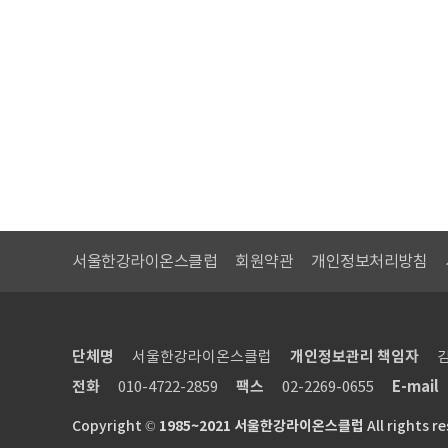
서울한강라이온스클럽
회원약관
개인정보처리방침
단체명
서울한강라이온스클럽
개인정보관리 책임자
전화
010-4722-2859
팩스
02-2269-0655
E-mail
Copyright
©
1985~2021 서울한강라이온스클럽
All rights r