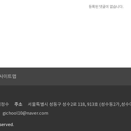
등록된 댓글이 없습니다.
사이트맵
김정수
주소
서울특별시 성동구 성수2로 118, 913호 (성수동2가,성
gichool10@naver.com
eserved.