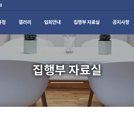
럽
규정
갤러리
입회안내
집행부 자료실
공지사항
집행부 자료실