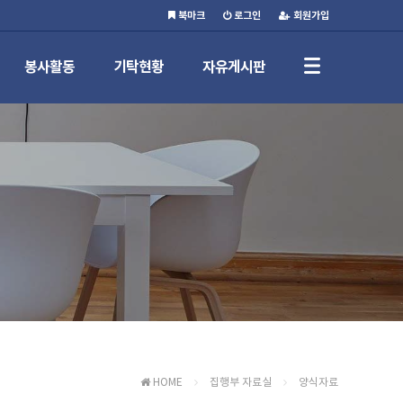
북마크
로그인
회원가입
봉사활동
기탁현황
자유게시판
HOME
집행부 자료실
양식자료